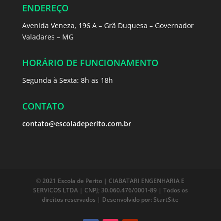
ENDEREÇO
Avenida Veneza, 196 A – Grã Duquesa – Governador
Valadares – MG
HORÁRIO DE FUNCIONAMENTO
Segunda à Sexta: 8h as 18h
CONTATO
contato@escoladeperito.com.br
© 2021 Escola de Perito |
CIABATARI ENGENHARIA E
SERVICOS LTDA | CNPJ; 30.060.476/0001-89 |
Todos os
direitos reservados | Desenvolvido por: StartSite