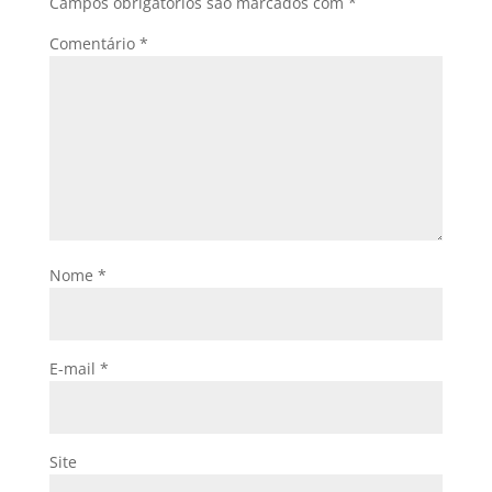
Campos obrigatórios são marcados com
*
Comentário
*
Nome
*
E-mail
*
Site